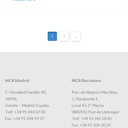
1
2
→
MCR Madrid
MCR Barcelona
C/ Rosalind Franklin 40,
Parc de Negocis Mas Blau
28906
C/ Bergueda 1,
Getafe – Madrid, España
Local A5 2ª Planta
Telf: +34 91 440 07 00
08820 El Prat de Llobregat
Fax: +34 91 304 99 07
Telf: +34 93 343 58 85
Fax: +34 93 304 30 29