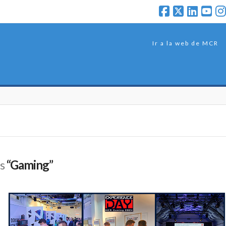
Ir a la web de MCR
as
“Gaming”