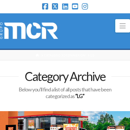
N
HOME
CATÁLOGO 3DCONNEXION
LG
Category Archive
Below you'll find a list of all posts that have been
categorized as
“LG”