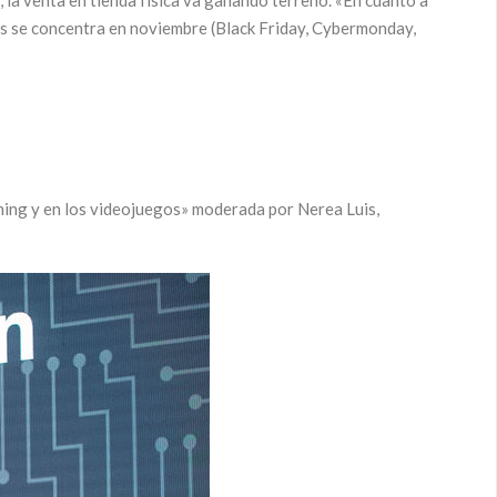
, la venta en tienda física va ganando terreno. «En cuanto a
ses se concentra en noviembre (Black Friday, Cybermonday,
aming y en los videojuegos» moderada por Nerea Luis,