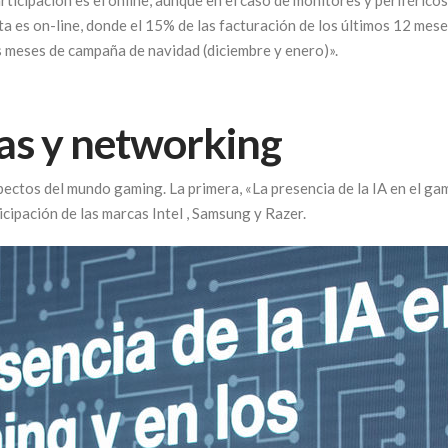
ticipación es el online, aunque en el caso de monitores y periféricos
nta es on-line, donde el 15% de las facturación de los últimos 12 me
os meses de campaña de navidad (diciembre y enero)».
das y networking
pectos del mundo gaming. La primera, «La presencia de la IA en el g
cipación de las marcas Intel , Samsung y Razer.