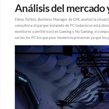
Análisis del mercado y 
Elena Toribio, Business Manager de GfK, analizó la situac
consultora, el parque instalado de PC todavía no está obsol
monitores y periféricos) en Gaming y No Gaming, el compo
serían los PC los que peor tendencia presentan ya que los 