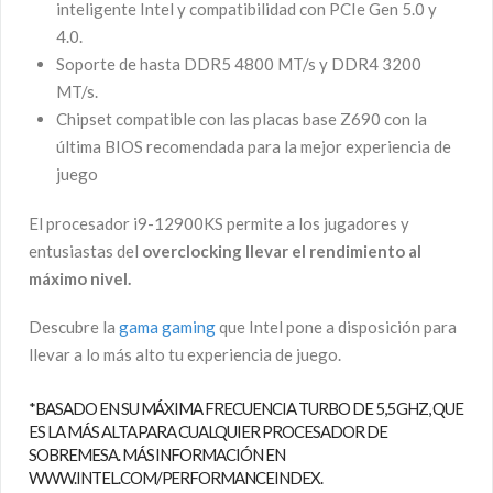
inteligente Intel y compatibilidad con PCIe Gen 5.0 y
4.0.
Soporte de hasta DDR5 4800 MT/s y DDR4 3200
MT/s.
Chipset compatible con las placas base Z690 con la
última BIOS recomendada para la mejor experiencia de
juego
El procesador i9-12900KS permite a los jugadores y
entusiastas del
overclocking llevar el rendimiento al
máximo nivel.
Descubre la
gama gaming
que Intel pone a disposición para
llevar a lo más alto tu experiencia de juego.
*BASADO EN SU MÁXIMA FRECUENCIA TURBO DE 5,5 GHZ, QUE
ES LA MÁS ALTA PARA CUALQUIER PROCESADOR DE
SOBREMESA. MÁS INFORMACIÓN EN
WWW.INTEL.COM/PERFORMANCEINDEX
.