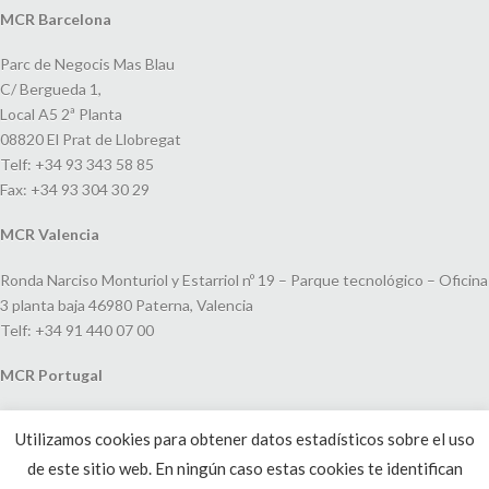
MCR Barcelona
Parc de Negocis Mas Blau
C/ Bergueda 1,
Local A5 2ª Planta
08820 El Prat de Llobregat
Telf: +34 93 343 58 85
Fax: +34 93 304 30 29
MCR Valencia
Ronda Narciso Monturiol y Estarriol nº 19 – Parque tecnológico – Oficina
3 planta baja 46980 Paterna, Valencia
Telf: +34 91 440 07 00
MCR Portugal
Espaço Amoreiras – Centro Empresarial e Comercial LEAP, Rua Dom
Utilizamos cookies para obtener datos estadísticos sobre el uso
João V, 24
de este sitio web. En ningún caso estas cookies te identifican
1250-091 Lisboa, Portugal