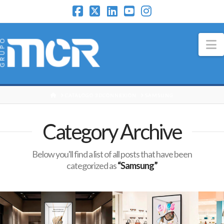
N
HOME
CATÁLOGO 3DCONNEXION
SAMSUNG
Category Archive
Below you'll find a list of all posts that have been
categorized as
“Samsung”