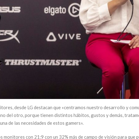
itores, desde LG destacan que «centramos nuestro desarrollo y comu
o del otro, porque tienen distintos hábitos, gustos y demás, tratam
 una de las necesidades de estos gamers».
os monitores con 21:9 con un 32% más de campo de visión para que pu