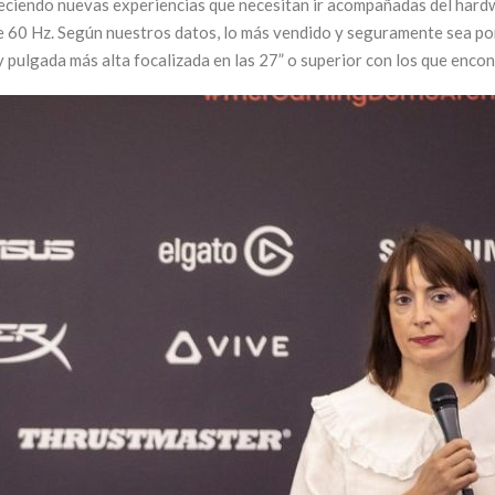
eciendo nuevas experiencias que necesitan ir acompañadas del hardwar
 60 Hz. Según nuestros datos, lo más vendido y seguramente sea por
 pulgada más alta focalizada en las 27” o superior con los que encon