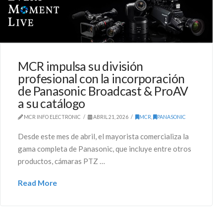
MCR impulsa su división
profesional con la incorporación
de Panasonic Broadcast & ProAV
a su catálogo
MCR INFO ELECTRONIC
ABRIL 21, 2026
MCR
,
PANASONIC
Desde este mes de abril, el mayorista comercializa la
gama completa de Panasonic, que incluye entre otros
productos, cámaras PTZ …
Read More