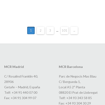
1
2
3
...
101
→
MCR Madrid
MCR Barcelona
C/ Rosalind Franklin 40,
Parc de Negocis Mas Blau
28906
C/ Bergueda 1,
Getafe – Madrid, España
Local A5 2ª Planta
Telf: +34 91 440 07 00
08820 El Prat de Llobregat
Fax: +34 91 304 99 07
Telf: +34 93 343 58 85
Fax: +34 93 304 30 29