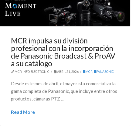
MCR impulsa su división
profesional con la incorporación
de Panasonic Broadcast & ProAV
a su catálogo
MCR INFO ELECTRONIC
ABRIL 21, 2026
MCR
,
PANASONIC
Desde este mes de abril, el mayorista comercializa la
gama completa de Panasonic, que incluye entre otros
productos, cámaras PTZ …
Read More