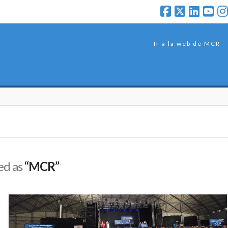
Ir a la web de MCR
zed as
“MCR”