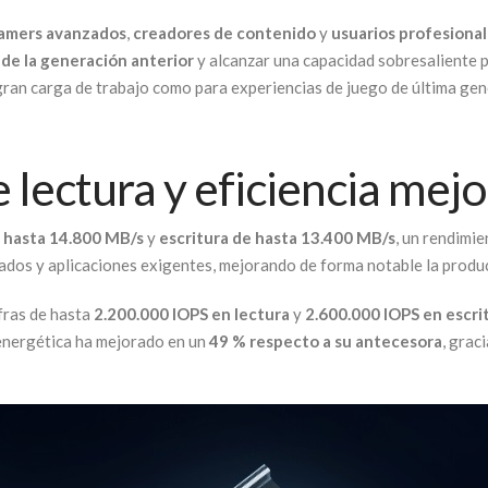
amers avanzados
,
creadores de contenido
y
usuarios profesiona
 de la generación anterior
y alcanzar una capacidad sobresaliente p
 gran carga de trabajo como para experiencias de juego de última ge
lectura y eficiencia mej
e hasta 14.800 MB/s
y
escritura de hasta 13.400 MB/s
, un rendimi
dos y aplicaciones exigentes, mejorando de forma notable la product
fras de hasta
2.200.000 IOPS en lectura
y
2.600.000 IOPS en escri
 energética ha mejorado en un
49 % respecto a su antecesora
, grac