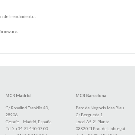
n del rendimiento.
firmware.
MCR Madrid
MCR Barcelona
C/ Rosalind Franklin 40,
Parc de Negocis Mas Blau
28906
C/ Bergueda 1,
Getafe – Madrid, España
Local A5 2ª Planta
Telf: +34 91 440 07 00
08820 El Prat de Llobregat