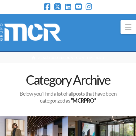
N
HOME
CATÁLOGO 3DCONNEXION
MCRPRO
Category Archive
Below you'll find a list of all posts that have been
categorized as
“MCRPRO”