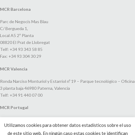
MCR Barcelona
Parc de Negocis Mas Blau
C/ Bergueda 1,
Local A5 2ª Planta
08820 El Prat de Llobregat
Telf: +34 93 343 58 85
Fax: +34 93 304 30 29
MCR Valencia
Ronda Narciso Monturiol y Estarriol nº 19 – Parque tecnológico – Oficina
3 planta baja 46980 Paterna, Valencia
Telf: +34 91 440 07 00
MCR Portugal
Espaço Amoreiras – Centro Empresarial e Comercial LEAP, Rua Dom
Utilizamos cookies para obtener datos estadísticos sobre el uso
João V, 24
de este sitio web. En ningún caso estas cookies te identifican
1250-091 Lisboa, Portugal