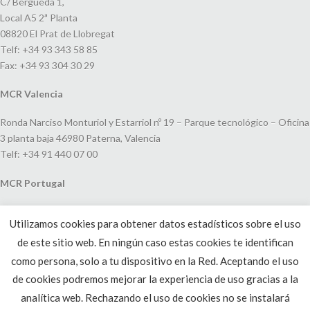
C/ Bergueda 1,
Local A5 2ª Planta
08820 El Prat de Llobregat
Telf: +34 93 343 58 85
Fax: +34 93 304 30 29
MCR Valencia
Ronda Narciso Monturiol y Estarriol nº 19 – Parque tecnológico – Oficina
3 planta baja 46980 Paterna, Valencia
Telf: +34 91 440 07 00
MCR Portugal
Espaço Amoreiras – Centro Empresarial e Comercial LEAP, Rua Dom
Utilizamos cookies para obtener datos estadísticos sobre el uso
João V, 24
de este sitio web. En ningún caso estas cookies te identifican
1250-091 Lisboa, Portugal
Telf: +351 220 993 033
como persona, solo a tu dispositivo en la Red. Aceptando el uso
de cookies podremos mejorar la experiencia de uso gracias a la
analítica web. Rechazando el uso de cookies no se instalará