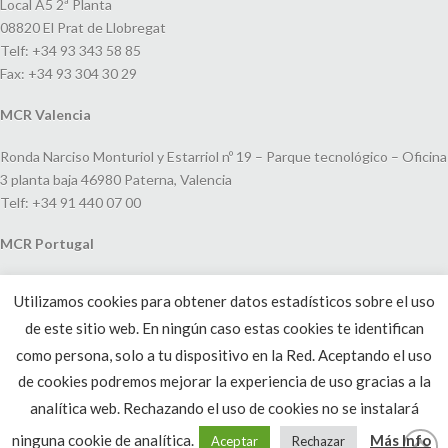
Local A5 2ª Planta
08820 El Prat de Llobregat
Telf: +34 93 343 58 85
Fax: +34 93 304 30 29
MCR Valencia
Ronda Narciso Monturiol y Estarriol nº 19 – Parque tecnológico – Oficina
3 planta baja 46980 Paterna, Valencia
Telf: +34 91 440 07 00
MCR Portugal
Espaço Amoreiras – Centro Empresarial e Comercial LEAP, Rua Dom
Utilizamos cookies para obtener datos estadísticos sobre el uso
João V, 24
de este sitio web. En ningún caso estas cookies te identifican
1250-091 Lisboa, Portugal
Telf: +351 220 993 033
como persona, solo a tu dispositivo en la Red. Aceptando el uso
de cookies podremos mejorar la experiencia de uso gracias a la
analítica web. Rechazando el uso de cookies no se instalará
ninguna cookie de analítica.
Más Info
Aceptar
Rechazar