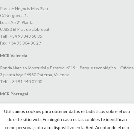
Parc de Negocis Mas Blau
C/ Bergueda 1,
Local A5 2ª Planta
08820 El Prat de Llobregat
Telf: +34 93 343 58 85
Fax: +34 93 304 30 29
MCR Valencia
Ronda Narciso Monturiol y Estarriol nº 19 – Parque tecnológico – Oficina
3 planta baja 46980 Paterna, Valencia
Telf: +34 91 440 07 00
MCR Portugal
Espaço Amoreiras – Centro Empresarial e Comercial LEAP, Rua Dom
Utilizamos cookies para obtener datos estadísticos sobre el uso
João V, 24
de este sitio web. En ningún caso estas cookies te identifican
1250-091 Lisboa, Portugal
Telf: +351 220 993 033
como persona, solo a tu dispositivo en la Red. Aceptando el uso