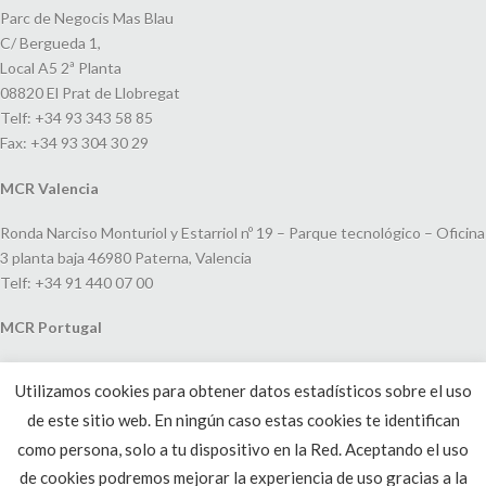
Parc de Negocis Mas Blau
C/ Bergueda 1,
Local A5 2ª Planta
08820 El Prat de Llobregat
Telf: +34 93 343 58 85
Fax: +34 93 304 30 29
MCR Valencia
Ronda Narciso Monturiol y Estarriol nº 19 – Parque tecnológico – Oficina
3 planta baja 46980 Paterna, Valencia
Telf: +34 91 440 07 00
MCR Portugal
Espaço Amoreiras – Centro Empresarial e Comercial LEAP, Rua Dom
Utilizamos cookies para obtener datos estadísticos sobre el uso
João V, 24
de este sitio web. En ningún caso estas cookies te identifican
1250-091 Lisboa, Portugal
Telf: +351 220 993 033
como persona, solo a tu dispositivo en la Red. Aceptando el uso
de cookies podremos mejorar la experiencia de uso gracias a la