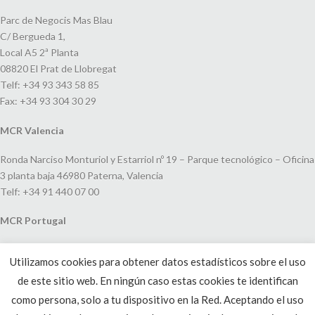
Parc de Negocis Mas Blau
C/ Bergueda 1,
Local A5 2ª Planta
08820 El Prat de Llobregat
Telf: +34 93 343 58 85
Fax: +34 93 304 30 29
MCR Valencia
Ronda Narciso Monturiol y Estarriol nº 19 – Parque tecnológico – Oficina
3 planta baja 46980 Paterna, Valencia
Telf: +34 91 440 07 00
MCR Portugal
Espaço Amoreiras – Centro Empresarial e Comercial LEAP, Rua Dom
Utilizamos cookies para obtener datos estadísticos sobre el uso
João V, 24
de este sitio web. En ningún caso estas cookies te identifican
1250-091 Lisboa, Portugal
Telf: +351 220 993 033
como persona, solo a tu dispositivo en la Red. Aceptando el uso