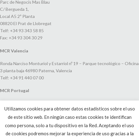
Parc de Negocis Mas Blau
C/ Bergueda 1,
Local A5 2ª Planta
08820 El Prat de Llobregat
Telf: +34 93 343 58 85
Fax: +34 93 304 30 29
MCR Valencia
Ronda Narciso Monturiol y Estarriol nº 19 – Parque tecnológico – Oficina
3 planta baja 46980 Paterna, Valencia
Telf: +34 91 440 07 00
MCR Portugal
Espaço Amoreiras – Centro Empresarial e Comercial LEAP, Rua Dom
Utilizamos cookies para obtener datos estadísticos sobre el uso
João V, 24
de este sitio web. En ningún caso estas cookies te identifican
1250-091 Lisboa, Portugal
Telf: +351 220 993 033
como persona, solo a tu dispositivo en la Red. Aceptando el uso
de cookies podremos mejorar la experiencia de uso gracias a la