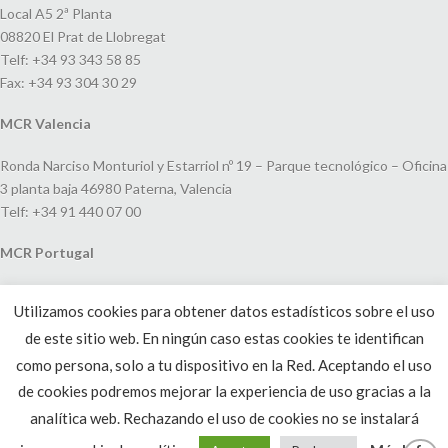
Local A5 2ª Planta
08820 El Prat de Llobregat
Telf: +34 93 343 58 85
Fax: +34 93 304 30 29
MCR Valencia
Ronda Narciso Monturiol y Estarriol nº 19 – Parque tecnológico – Oficina
3 planta baja 46980 Paterna, Valencia
Telf: +34 91 440 07 00
MCR Portugal
Espaço Amoreiras – Centro Empresarial e Comercial LEAP, Rua Dom
Utilizamos cookies para obtener datos estadísticos sobre el uso
João V, 24
de este sitio web. En ningún caso estas cookies te identifican
1250-091 Lisboa, Portugal
Telf: +351 220 993 033
como persona, solo a tu dispositivo en la Red. Aceptando el uso
de cookies podremos mejorar la experiencia de uso gracias a la
analítica web. Rechazando el uso de cookies no se instalará