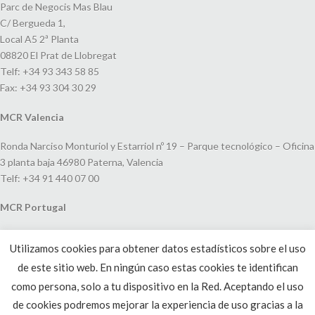
Parc de Negocis Mas Blau
C/ Bergueda 1,
Local A5 2ª Planta
08820 El Prat de Llobregat
Telf: +34 93 343 58 85
Fax: +34 93 304 30 29
MCR Valencia
Ronda Narciso Monturiol y Estarriol nº 19 – Parque tecnológico – Oficina
3 planta baja 46980 Paterna, Valencia
Telf: +34 91 440 07 00
MCR Portugal
Espaço Amoreiras – Centro Empresarial e Comercial LEAP, Rua Dom
Utilizamos cookies para obtener datos estadísticos sobre el uso
João V, 24
de este sitio web. En ningún caso estas cookies te identifican
1250-091 Lisboa, Portugal
Telf: +351 220 993 033
como persona, solo a tu dispositivo en la Red. Aceptando el uso
de cookies podremos mejorar la experiencia de uso gracias a la