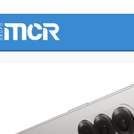
HOME
CATÁLOGO 3DCONNEXION
LLEGA LA NUEVA SERIE GALAXY Z DE SAMSU