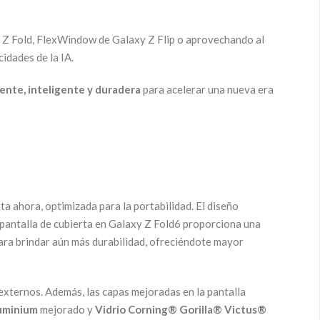
y Z Fold, FlexWindow de Galaxy Z Flip o aprovechando al
idades de la IA.
ente, inteligente y duradera
para acelerar una nueva era
ta ahora, optimizada para la portabilidad. El diseño
pantalla de cubierta en Galaxy Z Fold6 proporciona una
para brindar aún más durabilidad, ofreciéndote mayor
 externos. Además, las capas mejoradas en la pantalla
uminium
mejorado y
Vidrio
Corning® Gorilla®
Victus®