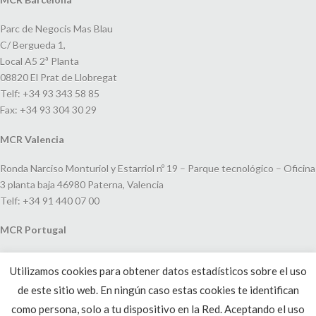
Parc de Negocis Mas Blau
C/ Bergueda 1,
Local A5 2ª Planta
08820 El Prat de Llobregat
Telf: +34 93 343 58 85
Fax: +34 93 304 30 29
MCR Valencia
Ronda Narciso Monturiol y Estarriol nº 19 – Parque tecnológico – Oficina
3 planta baja 46980 Paterna, Valencia
Telf: +34 91 440 07 00
MCR Portugal
Espaço Amoreiras – Centro Empresarial e Comercial LEAP, Rua Dom
Utilizamos cookies para obtener datos estadísticos sobre el uso
João V, 24
de este sitio web. En ningún caso estas cookies te identifican
1250-091 Lisboa, Portugal
Telf: +351 220 993 033
como persona, solo a tu dispositivo en la Red. Aceptando el uso