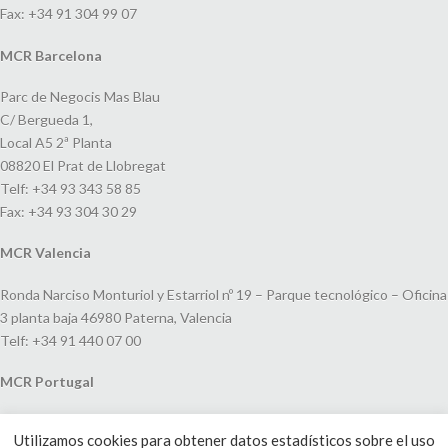
Fax: +34 91 304 99 07
MCR Barcelona
Parc de Negocis Mas Blau
C/ Bergueda 1,
Local A5 2ª Planta
08820 El Prat de Llobregat
Telf: +34 93 343 58 85
Fax: +34 93 304 30 29
MCR Valencia
Ronda Narciso Monturiol y Estarriol nº 19 – Parque tecnológico – Oficina
3 planta baja 46980 Paterna, Valencia
Telf: +34 91 440 07 00
MCR Portugal
Espaço Amoreiras – Centro Empresarial e Comercial LEAP, Rua Dom
Utilizamos cookies para obtener datos estadísticos sobre el uso
João V, 24