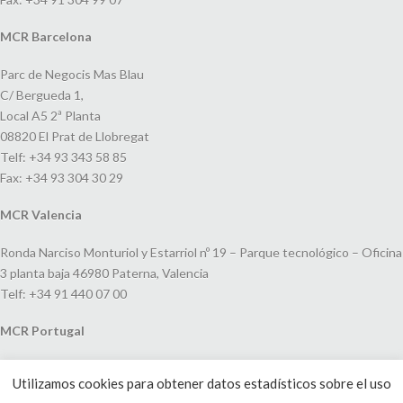
MCR Barcelona
Parc de Negocis Mas Blau
C/ Bergueda 1,
Local A5 2ª Planta
08820 El Prat de Llobregat
Telf: +34 93 343 58 85
Fax: +34 93 304 30 29
MCR Valencia
Ronda Narciso Monturiol y Estarriol nº 19 – Parque tecnológico – Oficina
3 planta baja 46980 Paterna, Valencia
Telf: +34 91 440 07 00
MCR Portugal
Espaço Amoreiras – Centro Empresarial e Comercial LEAP, Rua Dom
Utilizamos cookies para obtener datos estadísticos sobre el uso
João V, 24