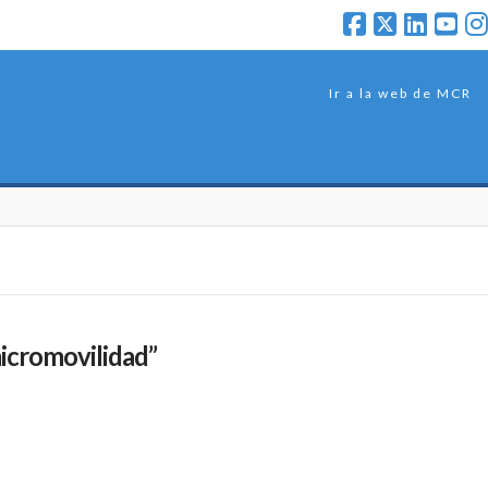
Ir a la web de MCR
icromovilidad”