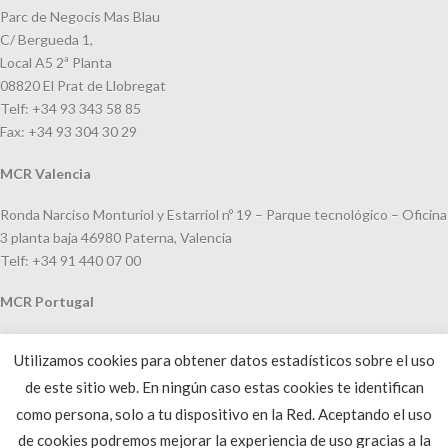
Parc de Negocis Mas Blau
C/ Bergueda 1,
Local A5 2ª Planta
08820 El Prat de Llobregat
Telf: +34 93 343 58 85
Fax: +34 93 304 30 29
MCR Valencia
Ronda Narciso Monturiol y Estarriol nº 19 – Parque tecnológico – Oficina
3 planta baja 46980 Paterna, Valencia
Telf: +34 91 440 07 00
MCR Portugal
Espaço Amoreiras – Centro Empresarial e Comercial LEAP, Rua Dom
Utilizamos cookies para obtener datos estadísticos sobre el uso
João V, 24
de este sitio web. En ningún caso estas cookies te identifican
1250-091 Lisboa, Portugal
Telf: +351 220 993 033
como persona, solo a tu dispositivo en la Red. Aceptando el uso
de cookies podremos mejorar la experiencia de uso gracias a la