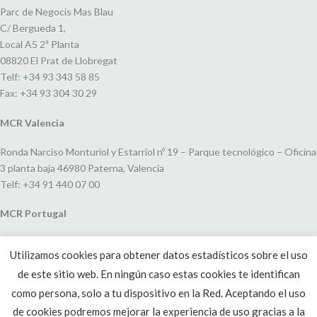
Parc de Negocis Mas Blau
C/ Bergueda 1,
Local A5 2ª Planta
08820 El Prat de Llobregat
Telf: +34 93 343 58 85
Fax: +34 93 304 30 29
MCR Valencia
Ronda Narciso Monturiol y Estarriol nº 19 – Parque tecnológico – Oficina
3 planta baja 46980 Paterna, Valencia
Telf: +34 91 440 07 00
MCR Portugal
Espaço Amoreiras – Centro Empresarial e Comercial LEAP, Rua Dom
Utilizamos cookies para obtener datos estadísticos sobre el uso
João V, 24
de este sitio web. En ningún caso estas cookies te identifican
1250-091 Lisboa, Portugal
Telf: +351 220 993 033
como persona, solo a tu dispositivo en la Red. Aceptando el uso
de cookies podremos mejorar la experiencia de uso gracias a la