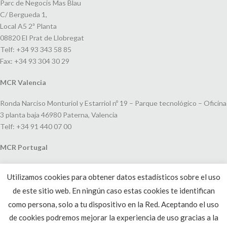
Parc de Negocis Mas Blau
C/ Bergueda 1,
Local A5 2ª Planta
08820 El Prat de Llobregat
Telf: +34 93 343 58 85
Fax: +34 93 304 30 29
MCR Valencia
Ronda Narciso Monturiol y Estarriol nº 19 – Parque tecnológico – Oficina
3 planta baja 46980 Paterna, Valencia
Telf: +34 91 440 07 00
MCR Portugal
Espaço Amoreiras – Centro Empresarial e Comercial LEAP, Rua Dom
Utilizamos cookies para obtener datos estadísticos sobre el uso
João V, 24
de este sitio web. En ningún caso estas cookies te identifican
1250-091 Lisboa, Portugal
Telf: +351 220 993 033
como persona, solo a tu dispositivo en la Red. Aceptando el uso
de cookies podremos mejorar la experiencia de uso gracias a la