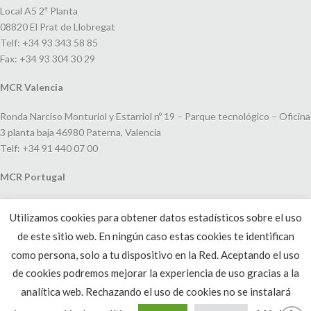
Local A5 2ª Planta
08820 El Prat de Llobregat
Telf: +34 93 343 58 85
Fax: +34 93 304 30 29
MCR Valencia
Ronda Narciso Monturiol y Estarriol nº 19 – Parque tecnológico – Oficina
3 planta baja 46980 Paterna, Valencia
Telf: +34 91 440 07 00
MCR Portugal
Espaço Amoreiras – Centro Empresarial e Comercial LEAP, Rua Dom
Utilizamos cookies para obtener datos estadísticos sobre el uso
João V, 24
de este sitio web. En ningún caso estas cookies te identifican
1250-091 Lisboa, Portugal
Telf: +351 220 993 033
como persona, solo a tu dispositivo en la Red. Aceptando el uso
de cookies podremos mejorar la experiencia de uso gracias a la
analítica web. Rechazando el uso de cookies no se instalará