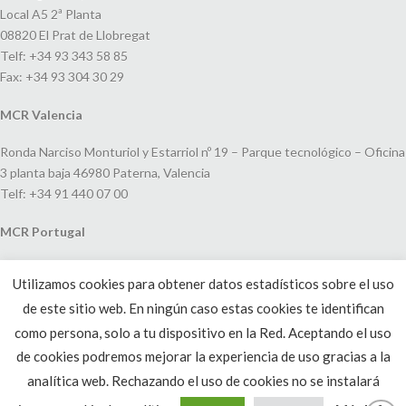
Local A5 2ª Planta
08820 El Prat de Llobregat
Telf: +34 93 343 58 85
Fax: +34 93 304 30 29
MCR Valencia
Ronda Narciso Monturiol y Estarriol nº 19 – Parque tecnológico – Oficina
3 planta baja 46980 Paterna, Valencia
Telf: +34 91 440 07 00
MCR Portugal
Espaço Amoreiras – Centro Empresarial e Comercial LEAP, Rua Dom
Utilizamos cookies para obtener datos estadísticos sobre el uso
João V, 24
de este sitio web. En ningún caso estas cookies te identifican
1250-091 Lisboa, Portugal
Telf: +351 220 993 033
como persona, solo a tu dispositivo en la Red. Aceptando el uso
de cookies podremos mejorar la experiencia de uso gracias a la
analítica web. Rechazando el uso de cookies no se instalará