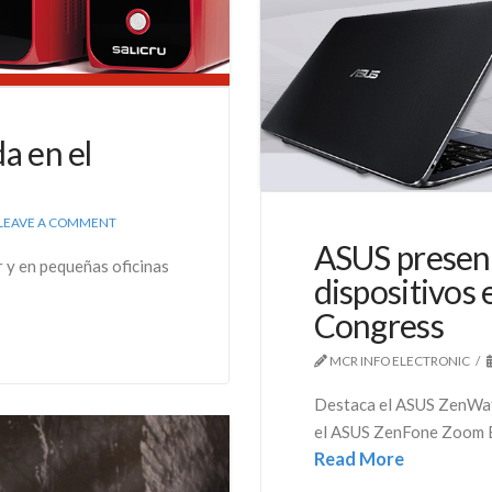
a en el
LEAVE A COMMENT
ASUS present
r y en pequeñas oficinas
dispositivos
Congress
MCR INFO ELECTRONIC
Destaca el ASUS ZenWatc
el ASUS ZenFone Zoom En 
Read More