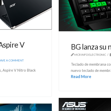
Aspire V
BG lanza su 
MCR INFO ELECTRONIC
EAVE A COMMENT
Teclado de membrana con
, Aspire V Nitro Black
nuevo teclado de membra
Read More