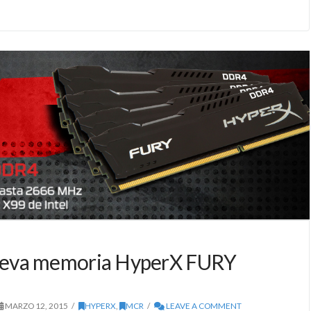
ueva memoria HyperX FURY
MARZO 12, 2015
HYPERX
,
MCR
LEAVE A COMMENT