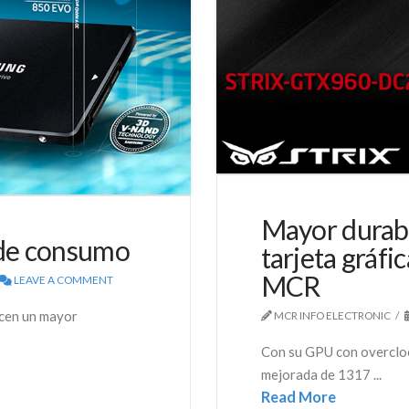
Mayor durabil
 de consumo
tarjeta gráfi
MCR
LEAVE A COMMENT
cen un mayor
MCR INFO ELECTRONIC
Con su GPU con overcloc
mejorada de 1317 ...
Read More