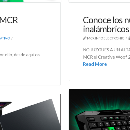
n MCR
Conoce los n
inalámbricos
ATIVO
MCR INFO ELECTRONIC
NO JUZGUES A UN ALTAV
r ello, desde aquí os
MCR el Creative Woof 2, 
Read More