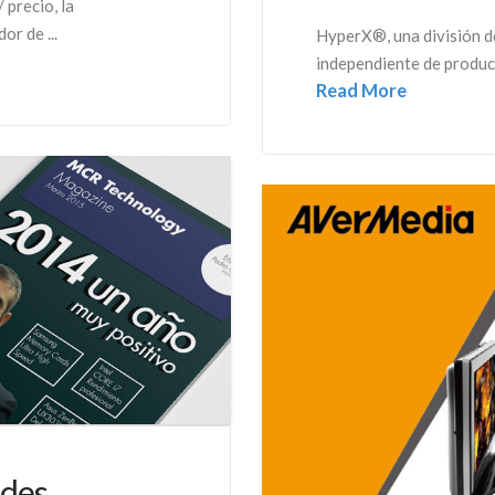
 precio, la
r de ...
HyperX®, una división de
independiente de product
Read More
ades