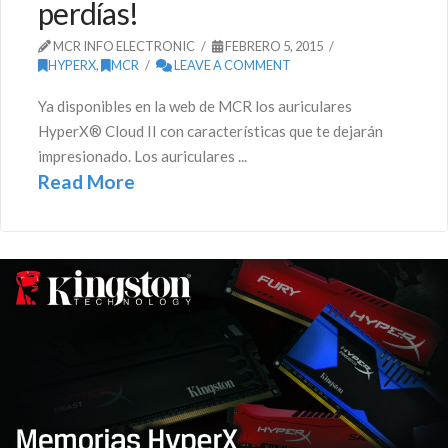
perdías!
MCR INFO ELECTRONIC
FEBRERO 5, 2015
HYPERX
,
MCR
LEAVE A COMMENT
Ya disponibles en la web de MCR los auriculares
HyperX® Cloud II con características que te dejarán
impresionado. Los auriculares ...
Read More