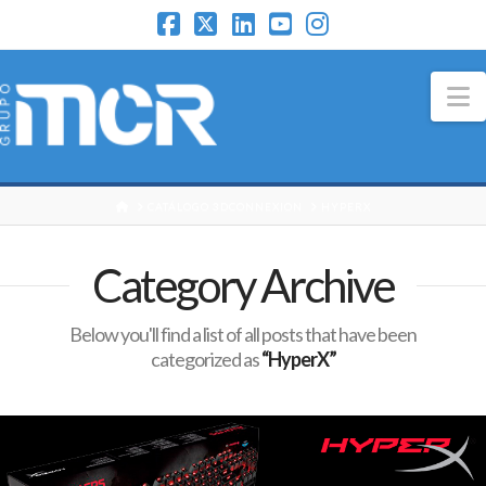
N
HOME
CATÁLOGO 3DCONNEXION
HYPERX
Category Archive
Below you'll find a list of all posts that have been
categorized as
“HyperX”