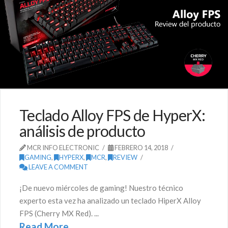
Teclado Alloy FPS de HyperX:
análisis de producto
MCR INFO ELECTRONIC
FEBRERO 14, 2018
GAMING
,
HYPERX
,
MCR
,
REVIEW
LEAVE A COMMENT
¡De nuevo miércoles de gaming! Nuestro técnico
experto esta vez ha analizado un teclado HiperX Alloy
FPS (Cherry MX Red). ...
Read More