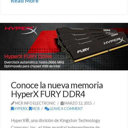
Read More
Conoce la nueva memoria
HyperX FURY DDR4
MCR INFO ELECTRONIC
MARZO 12, 2015
HYPERX
,
MCR
LEAVE A COMMENT
HyperX®, una división de Kingston Technology
Company, Inc., el líder mundial independiente de