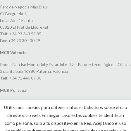
Parc de Negocis Mas Blau
C/ Bergueda 1,
Local A5 2ª Planta
08820 El Prat de Llobregat
Telf: +34 93 343 58 85
Fax: +34 93 304 30 29
MCR Valencia
Ronda Narciso Monturiol y Estarriol nº 19 – Parque tecnológico – Oficina
3 planta baja 46980 Paterna, Valencia
Telf: +34 91 440 07 00
MCR Portugal
Espaço Amoreiras – Centro Empresarial e Comercial LEAP, Rua Dom
Utilizamos cookies para obtener datos estadísticos sobre el uso
João V, 24
de este sitio web. En ningún caso estas cookies te identifican
1250-091 Lisboa, Portugal
Telf: +351 220 993 033
como persona, solo a tu dispositivo en la Red. Aceptando el uso
de cookies podremos mejorar la experiencia de uso gracias a la