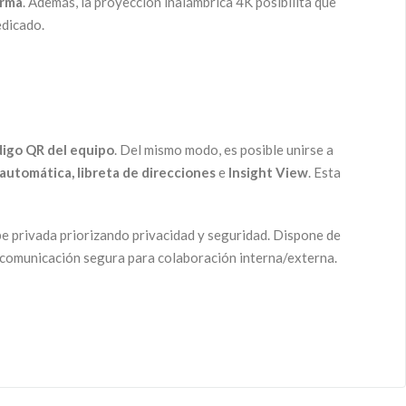
orma
. Además, la proyección inalámbrica 4K posibilita que
edicado.
igo QR del equipo
. Del mismo modo, es posible unirse a
automática, libreta de direcciones
e
Insight View
. Esta
 privada priorizando privacidad y seguridad. Dispone de
e comunicación segura para colaboración interna/externa.