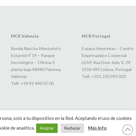
MCR Valencia
MCR Portugal
Ronda Narciso Monturiol y
Espaço Amoreiras – Centro
Estarriol nº 19 – Parque
Empresarial e Comercial
tecnológico – Oficina 3
LEAP, Rua Dom João V, 24
planta baja 46980 Paterna,
1250-091 Lisboa, Portugal
Valencia
Telf: +351 220 993 033
Telf: +34 91 440 07 00
rsona, solo a tu dispositivo en la Red. Aceptando el uso de cookies
okie de analítica.
Más Info
Aceptar
Rechazar