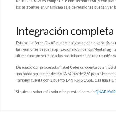
KoiBox-100W es
compatible con sistemas SIP
y con plat
los asistentes en una misma sala de reuniones puedan ver 
Integración completa
Esta solución de QNAP puede integrarse con dispositivos m
las reuniones desde la aplicación móvil de KoiMeeter agili
última función permite a los participantes de una reunión 
Diseñado con procesador
Intel Celeron
cuenta con 4 GB d
una bahía para unidades SATA 6Gb/s de 2,5″ para almacenar
También cuenta con 1 puerto LAN RJ45 1GbE, 1 salida HDM
Si quieres saber más sobre las prestaciones de
QNAP Koi