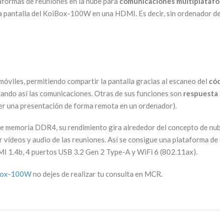
aformas de reuniones en la nube para
comunicaciones multiplataf
la pantalla del KoiBox-100W en una HDMI. Es decir, sin ordenador d
óviles, permitiendo compartir la pantalla gracias al escaneo del
cód
zando así las comunicaciones. Otras de sus funciones son
respuesta 
ver una presentación de forma remota en un ordenador).
e memoria DDR4, su rendimiento gira alrededor del concepto de nube
 vídeos y audio de las reuniones. Así se consigue una plataforma d
I 1.4b, 4 puertos USB 3.2 Gen 2 Type-A y WiFi 6 (802.11ax).
Box-100W
no dejes de realizar tu consulta en MCR.