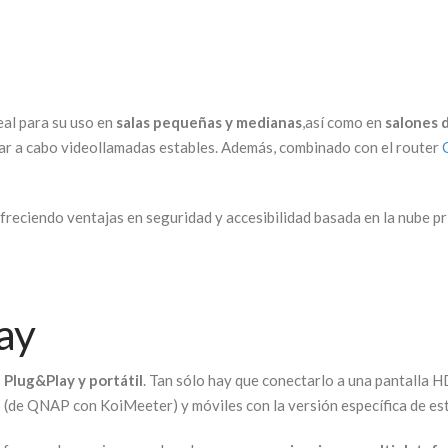
eal para su uso en
salas pequeñas y medianas
,así como en
salones d
var a cabo videollamadas estables. Además, combinado con el router
ofreciendo ventajas en seguridad y accesibilidad basada en la nube priv
lay
s
Plug&Play
y portátil
. Tan sólo hay que conectarlo a una pantalla HD
S (de QNAP con KoiMeeter) y móviles con la versión específica de es