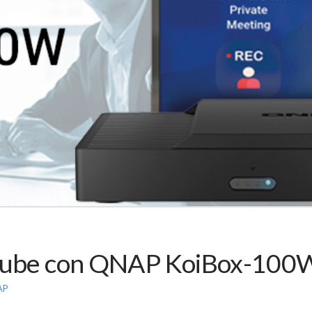
a nube con QNAP KoiBox-100
AP