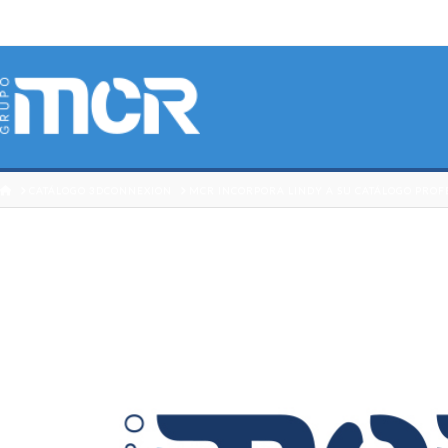
HOME
CATÁLOGO 3DCONNEXION
MCR INCORPORA LINDY A SU CATÁLOGO PROF