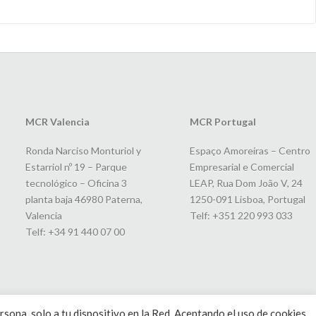
MCR Valencia
MCR Portugal
Ronda Narciso Monturiol y
Espaço Amoreiras – Centro
Estarriol nº 19 – Parque
Empresarial e Comercial
tecnológico – Oficina 3
LEAP, Rua Dom João V, 24
planta baja 46980 Paterna,
1250-091 Lisboa, Portugal
Valencia
Telf: +351 220 993 033
Telf: +34 91 440 07 00
rsona, solo a tu dispositivo en la Red. Aceptando el uso de cookies