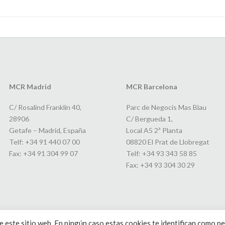
MCR Madrid
MCR Barcelona
C/ Rosalind Franklin 40,
Parc de Negocis Mas Blau
28906
C/ Bergueda 1,
Getafe – Madrid, España
Local A5 2ª Planta
Telf: +34 91 440 07 00
08820 El Prat de Llobregat
Fax: +34 91 304 99 07
Telf: +34 93 343 58 85
Fax: +34 93 304 30 29
 este sitio web. En ningún caso estas cookies te identifican como pe