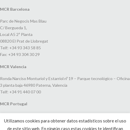
MCR Barcelona
Parc de Negocis Mas Blau
C/ Bergueda 1,
Local A5 2ª Planta
08820 El Prat de Llobregat
Telf: +34 93 343 58 85
Fax: +34 93 304 30 29
MCR Valencia
Ronda Narciso Monturiol y Estarriol nº 19 – Parque tecnológico – Oficina
3 planta baja 46980 Paterna, Valencia
Telf: +34 91 440 07 00
MCR Portugal
Espaço Amoreiras – Centro Empresarial e Comercial LEAP, Rua Dom
Utilizamos cookies para obtener datos estadísticos sobre el uso
João V, 24
de este sitio web. En ningún caso estas cookies te identifican
1250-091 Lisboa, Portugal