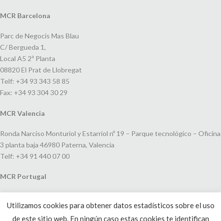
MCR Barcelona
Parc de Negocis Mas Blau
C/ Bergueda 1,
Local A5 2ª Planta
08820 El Prat de Llobregat
Telf: +34 93 343 58 85
Fax: +34 93 304 30 29
MCR Valencia
Ronda Narciso Monturiol y Estarriol nº 19 – Parque tecnológico – Oficina
3 planta baja 46980 Paterna, Valencia
Telf: +34 91 440 07 00
MCR Portugal
Espaço Amoreiras – Centro Empresarial e Comercial LEAP, Rua Dom
Utilizamos cookies para obtener datos estadísticos sobre el uso
João V, 24
de este sitio web. En ningún caso estas cookies te identifican
1250-091 Lisboa, Portugal