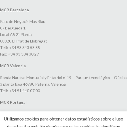
MCR Barcelona
Parc de Negocis Mas Blau
C/ Bergueda 1,
Local A5 2ª Planta
08820 El Prat de Llobregat
Telf: +34 93 343 58 85
Fax: +34 93 304 30 29
MCR Valencia
Ronda Narciso Monturiol y Estarriol nº 19 – Parque tecnológico – Oficina
3 planta baja 46980 Paterna, Valencia
Telf: +34 91 440 07 00
MCR Portugal
Espaço Amoreiras – Centro Empresarial e Comercial LEAP, Rua Dom
Utilizamos cookies para obtener datos estadísticos sobre el uso
João V, 24
de este sitio web. En ningún caso estas cookies te identifican