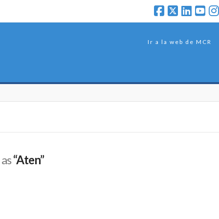
Ir a la web de MCR
 as
“Aten”