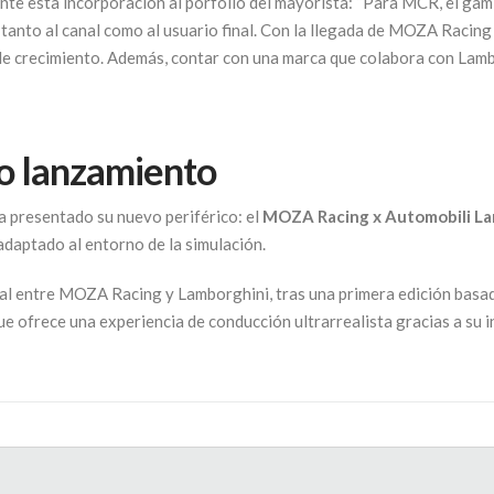
nte esta incorporación al porfolio del mayorista: “Para MCR, el ga
 tanto al canal como al usuario final. Con la llegada de MOZA Racing
e crecimiento. Además, contar con una marca que colabora con Lambo
vo lanzamiento
a presentado su nuevo periférico: el
MOZA Racing x Automobili La
 adaptado al entorno de la simulación.
ial entre MOZA Racing y Lamborghini, tras una primera edición basa
 que ofrece una experiencia de conducción ultrarrealista gracias a 