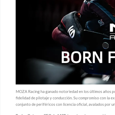
MOZA Racing ha ganado notoriedad en los últimos años por 
fidelidad de pilotaje y conducción. Su compromiso con la 
conjunto de periféricos con licencia oficial, avalados por 