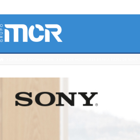
HOME
CATÁLOGO 3DCONNEXION
NUEVOS MONITORES BRAVIA EZ20L DE SONY, 