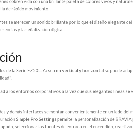
nes cobren vida con una brillante paleta de colores vivos y natural
lla de rápido movimiento.
tes se merecen un sonido brillante por lo que el diseño elegante d
rencias y la señalización digital.
ación
des de la Serie EZ20L. Ya sea
en vertical y horizontal
se puede adapt
idad*.
ad a los entornos corporativos a la vez que sus elegantes líneas se
redes y demás interfaces se montan convenientemente en un lado del mo
iguración
Simple Pro Settings
permite la personalización de BRAVIA p
agado, seleccionar las fuentes de entrada en el encendido, reactiva