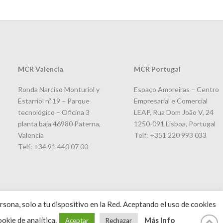
MCR Valencia
MCR Portugal
Ronda Narciso Monturiol y
Espaço Amoreiras – Centro
Estarriol nº 19 – Parque
Empresarial e Comercial
tecnológico – Oficina 3
LEAP, Rua Dom João V, 24
planta baja 46980 Paterna,
1250-091 Lisboa, Portugal
Valencia
Telf: +351 220 993 033
Telf: +34 91 440 07 00
rsona, solo a tu dispositivo en la Red. Aceptando el uso de cookies
okie de analítica.
Más Info
Aceptar
Rechazar