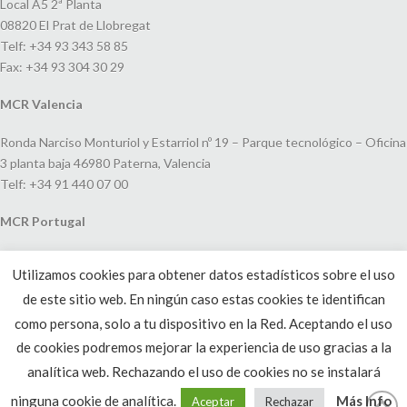
Local A5 2ª Planta
08820 El Prat de Llobregat
Telf: +34 93 343 58 85
Fax: +34 93 304 30 29
MCR Valencia
Ronda Narciso Monturiol y Estarriol nº 19 – Parque tecnológico – Oficina
3 planta baja 46980 Paterna, Valencia
Telf: +34 91 440 07 00
MCR Portugal
Espaço Amoreiras – Centro Empresarial e Comercial LEAP, Rua Dom
Utilizamos cookies para obtener datos estadísticos sobre el uso
João V, 24
de este sitio web. En ningún caso estas cookies te identifican
1250-091 Lisboa, Portugal
Telf: +351 220 993 033
como persona, solo a tu dispositivo en la Red. Aceptando el uso
de cookies podremos mejorar la experiencia de uso gracias a la
analítica web. Rechazando el uso de cookies no se instalará
ninguna cookie de analítica.
Más Info
Aceptar
Rechazar