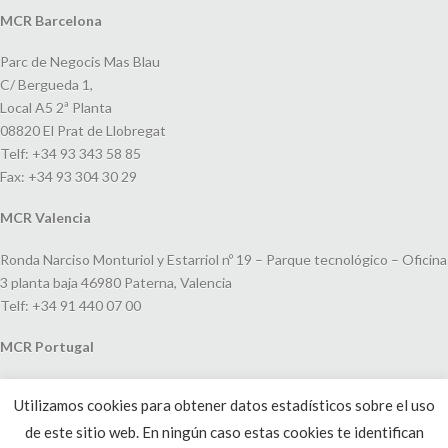
MCR Barcelona
Parc de Negocis Mas Blau
C/ Bergueda 1,
Local A5 2ª Planta
08820 El Prat de Llobregat
Telf: +34 93 343 58 85
Fax: +34 93 304 30 29
MCR Valencia
Ronda Narciso Monturiol y Estarriol nº 19 – Parque tecnológico – Oficina
3 planta baja 46980 Paterna, Valencia
Telf: +34 91 440 07 00
MCR Portugal
Espaço Amoreiras – Centro Empresarial e Comercial LEAP, Rua Dom
Utilizamos cookies para obtener datos estadísticos sobre el uso
João V, 24
de este sitio web. En ningún caso estas cookies te identifican
1250-091 Lisboa, Portugal