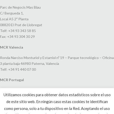
Parc de Negocis Mas Blau
C/ Bergueda 1,
Local A5 2ª Planta
08820 El Prat de Llobregat
Telf: +34 93 343 58 85
Fax: +34 93 304 30 29
MCR Valencia
Ronda Narciso Monturiol y Estarriol nº 19 – Parque tecnológico – Oficina
3 planta baja 46980 Paterna, Valencia
Telf: +34 91 440 07 00
MCR Portugal
Espaço Amoreiras – Centro Empresarial e Comercial LEAP, Rua Dom
Utilizamos cookies para obtener datos estadísticos sobre el uso
João V, 24
de este sitio web. En ningún caso estas cookies te identifican
1250-091 Lisboa, Portugal
Telf: +351 220 993 033
como persona, solo a tu dispositivo en la Red. Aceptando el uso