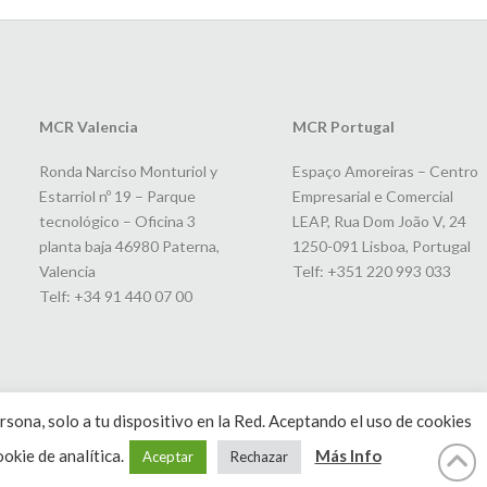
MCR Valencia
MCR Portugal
Ronda Narciso Monturiol y
Espaço Amoreiras – Centro
Estarriol nº 19 – Parque
Empresarial e Comercial
tecnológico – Oficina 3
LEAP, Rua Dom João V, 24
planta baja 46980 Paterna,
1250-091 Lisboa, Portugal
Valencia
Telf: +351 220 993 033
Telf: +34 91 440 07 00
rsona, solo a tu dispositivo en la Red. Aceptando el uso de cookies
okie de analítica.
Más Info
Aceptar
Rechazar