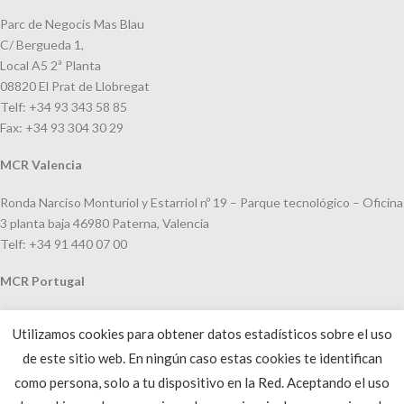
Parc de Negocis Mas Blau
C/ Bergueda 1,
Local A5 2ª Planta
08820 El Prat de Llobregat
Telf: +34 93 343 58 85
Fax: +34 93 304 30 29
MCR Valencia
Ronda Narciso Monturiol y Estarriol nº 19 – Parque tecnológico – Oficina
3 planta baja 46980 Paterna, Valencia
Telf: +34 91 440 07 00
MCR Portugal
Espaço Amoreiras – Centro Empresarial e Comercial LEAP, Rua Dom
Utilizamos cookies para obtener datos estadísticos sobre el uso
João V, 24
de este sitio web. En ningún caso estas cookies te identifican
1250-091 Lisboa, Portugal
Telf: +351 220 993 033
como persona, solo a tu dispositivo en la Red. Aceptando el uso