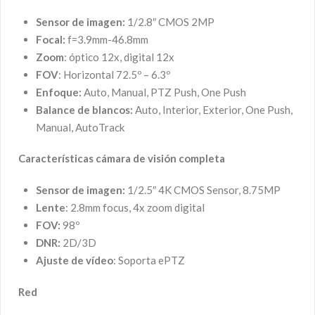
Sensor de imagen:
1/2.8″ CMOS 2MP
Focal:
f=3.9mm-46.8mm
Zoom
: óptico 12x, digital 12x
FOV
: Horizontal 72.5º – 6.3º
Enfoque:
Auto, Manual, PTZ Push, One Push
Balance de blancos:
Auto, Interior, Exterior, One Push,
Manual, AutoTrack
Características cámara de visión completa
Sensor de imagen:
1/2.5″ 4K CMOS Sensor, 8.75MP
Lente
: 2.8mm focus, 4x zoom digital
FOV:
98º
DNR:
2D/3D
Ajuste de vídeo
: Soporta ePTZ
Red