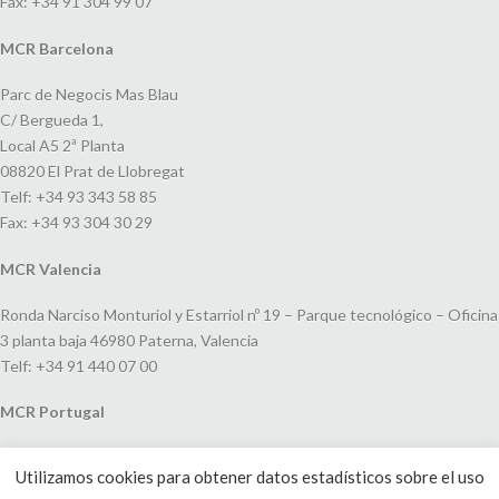
Fax: +34 91 304 99 07
MCR Barcelona
Parc de Negocis Mas Blau
C/ Bergueda 1,
Local A5 2ª Planta
08820 El Prat de Llobregat
Telf: +34 93 343 58 85
Fax: +34 93 304 30 29
MCR Valencia
Ronda Narciso Monturiol y Estarriol nº 19 – Parque tecnológico – Oficina
3 planta baja 46980 Paterna, Valencia
Telf: +34 91 440 07 00
MCR Portugal
Espaço Amoreiras – Centro Empresarial e Comercial LEAP, Rua Dom
Utilizamos cookies para obtener datos estadísticos sobre el uso
João V, 24