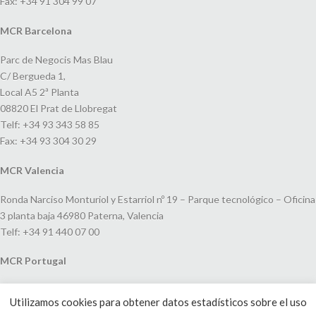
Fax: +34 91 304 99 07
MCR Barcelona
Parc de Negocis Mas Blau
C/ Bergueda 1,
Local A5 2ª Planta
08820 El Prat de Llobregat
Telf: +34 93 343 58 85
Fax: +34 93 304 30 29
MCR Valencia
Ronda Narciso Monturiol y Estarriol nº 19 – Parque tecnológico – Oficina
3 planta baja 46980 Paterna, Valencia
Telf: +34 91 440 07 00
MCR Portugal
Espaço Amoreiras – Centro Empresarial e Comercial LEAP, Rua Dom
Utilizamos cookies para obtener datos estadísticos sobre el uso
João V, 24