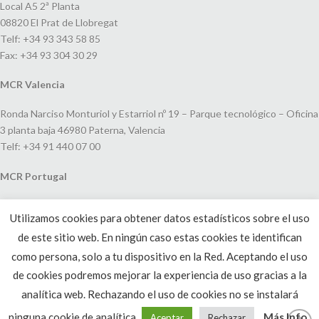
Local A5 2ª Planta
08820 El Prat de Llobregat
Telf: +34 93 343 58 85
Fax: +34 93 304 30 29
MCR Valencia
Ronda Narciso Monturiol y Estarriol nº 19 – Parque tecnológico – Oficina
3 planta baja 46980 Paterna, Valencia
Telf: +34 91 440 07 00
MCR Portugal
Espaço Amoreiras – Centro Empresarial e Comercial LEAP, Rua Dom
Utilizamos cookies para obtener datos estadísticos sobre el uso
João V, 24
de este sitio web. En ningún caso estas cookies te identifican
1250-091 Lisboa, Portugal
Telf: +351 220 993 033
como persona, solo a tu dispositivo en la Red. Aceptando el uso
de cookies podremos mejorar la experiencia de uso gracias a la
analítica web. Rechazando el uso de cookies no se instalará
ninguna cookie de analítica.
Más Info
Aceptar
Rechazar