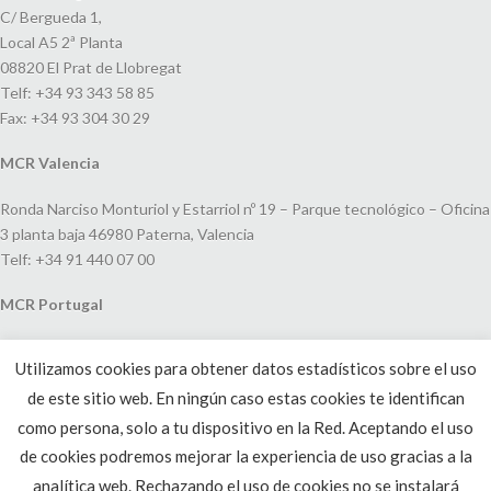
C/ Bergueda 1,
Local A5 2ª Planta
08820 El Prat de Llobregat
Telf: +34 93 343 58 85
Fax: +34 93 304 30 29
MCR Valencia
Ronda Narciso Monturiol y Estarriol nº 19 – Parque tecnológico – Oficina
3 planta baja 46980 Paterna, Valencia
Telf: +34 91 440 07 00
MCR Portugal
Espaço Amoreiras – Centro Empresarial e Comercial LEAP, Rua Dom
Utilizamos cookies para obtener datos estadísticos sobre el uso
João V, 24
de este sitio web. En ningún caso estas cookies te identifican
1250-091 Lisboa, Portugal
Telf: +351 220 993 033
como persona, solo a tu dispositivo en la Red. Aceptando el uso
de cookies podremos mejorar la experiencia de uso gracias a la
analítica web. Rechazando el uso de cookies no se instalará