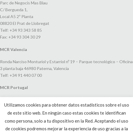
Parc de Negocis Mas Blau
C/ Bergueda 1,
Local A5 2ª Planta
08820 El Prat de Llobregat
Telf: +34 93 343 58 85
Fax: +34 93 304 30 29
MCR Valencia
Ronda Narciso Monturiol y Estarriol nº 19 – Parque tecnológico – Oficina
3 planta baja 46980 Paterna, Valencia
Telf: +34 91 440 07 00
MCR Portugal
Espaço Amoreiras – Centro Empresarial e Comercial LEAP, Rua Dom
Utilizamos cookies para obtener datos estadísticos sobre el uso
João V, 24
de este sitio web. En ningún caso estas cookies te identifican
1250-091 Lisboa, Portugal
Telf: +351 220 993 033
como persona, solo a tu dispositivo en la Red. Aceptando el uso
de cookies podremos mejorar la experiencia de uso gracias a la